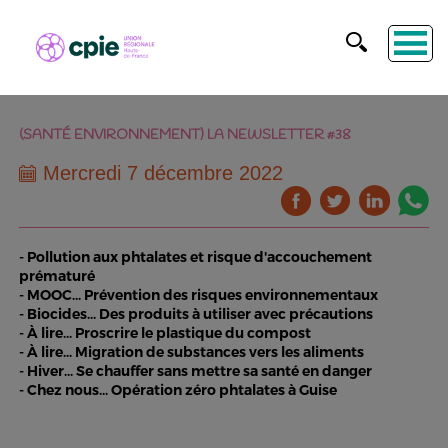
(SANTÉ ENVIRONNEMENT) LA NEWSLETTER #38
Mercredi 7 décembre 2022
- Pollution aux phtalates et risque d'accouchement
prématuré
- MOOC... Prévention des risques environnementaux
- Biocides... Des produits à utiliser avec précautions
- À lire... Proscrire le plastique du compost
- À lire... Migration de substances vers les aliments
- Hiver... Se chauffer sans mettre sa santé en danger
- Chez nous... Opération zéro phtalates à Guise