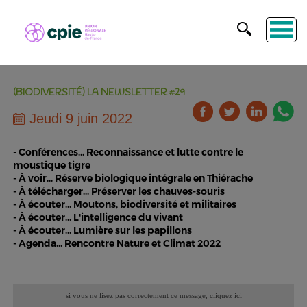
(BIODIVERSITÉ) LA NEWSLETTER #29
Jeudi 9 juin 2022
- Conférences... Reconnaissance et lutte contre le
moustique tigre
- À voir... Réserve biologique intégrale en Thiérache
- À télécharger... Préserver les chauves-souris
- À écouter... Moutons, biodiversité et militaires
- À écouter... L'intelligence du vivant
- À écouter... Lumière sur les papillons
- Agenda... Rencontre Nature et Climat 2022
si vous ne lisez pas correctement ce message,
cliquez ici