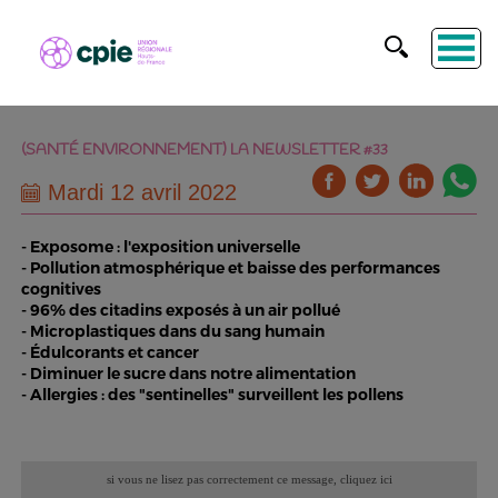
(SANTÉ ENVIRONNEMENT) LA NEWSLETTER #33
Mardi 12 avril 2022
- Exposome : l'exposition universelle
- Pollution atmosphérique et baisse des performances
cognitives
- 96% des citadins exposés à un air pollué
- Microplastiques dans du sang humain
- Édulcorants et cancer
- Diminuer le sucre dans notre alimentation
- Allergies : des "sentinelles" surveillent les pollens
si vous ne lisez pas correctement ce message,
cliquez ici