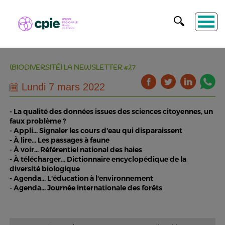
(BIODIVERSITÉ) LA NEWSLETTER #27
Lundi 7 mars 2022
- La qualité des données issues des sciences citoyennes, un
faux problème ?
- Appli... Signaler les cours d'eau qui disparaissent
- À lire... Les passages à faune
- À voir... Référentiel national des haies
- À télécharger... Dictionnaire encyclopédique de la
diversité biologique
- Agenda... L'éducation à l'environnement
- Agenda... Journée internationale des forêts