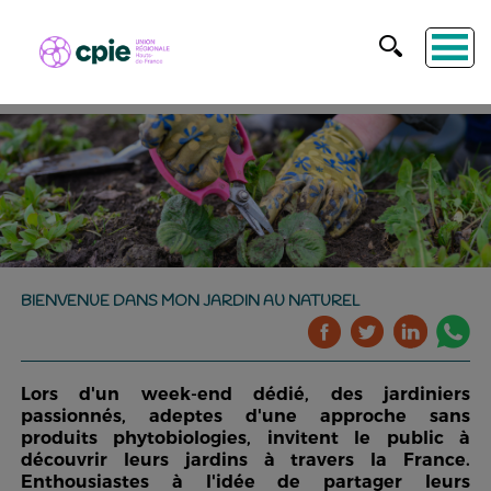
BIENVENUE DANS MON JARDIN AU NATUREL
Lors d'un week-end dédié, des jardiniers
passionnés, adeptes d'une approche sans
produits phytobiologies, invitent le public à
découvrir leurs jardins à travers la France.
Enthousiastes à l'idée de partager leurs