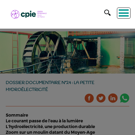
DOSSIER DOCUMENTAIRE N°24 : LA PETITE
HYDROÉLECTRICITÉ
Sommaire
Le courant passe de l’eau à la lumière
L’hydroélectricité, une production durable
Zoom sur un moulin datant du Moyen-Age