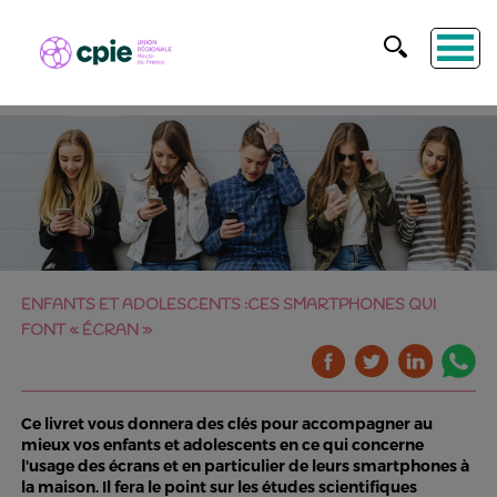
ENFANTS ET ADOLESCENTS :CES SMARTPHONES QUI
FONT « ÉCRAN »
Ce livret vous donnera des clés pour accompagner au
mieux vos enfants et adolescents en ce qui concerne
l'usage des écrans et en particulier de leurs smartphones à
la maison. Il fera le point sur les études scientifiques