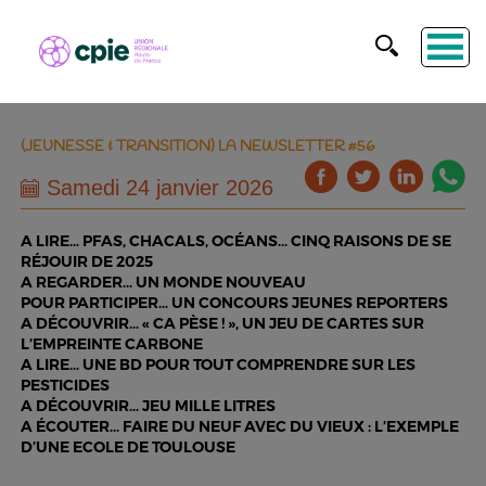
(JEUNESSE & TRANSITION) LA NEWSLETTER #56
Samedi 24 janvier 2026
A LIRE… PFAS, CHACALS, OCÉANS… CINQ RAISONS DE SE
RÉJOUIR DE 2025
A REGARDER… UN MONDE NOUVEAU
POUR PARTICIPER… UN CONCOURS JEUNES REPORTERS
A DÉCOUVRIR… « CA PÈSE ! », UN JEU DE CARTES SUR
L’EMPREINTE CARBONE
A LIRE… UNE BD POUR TOUT COMPRENDRE SUR LES
PESTICIDES
A DÉCOUVRIR… JEU MILLE LITRES
A ÉCOUTER… FAIRE DU NEUF AVEC DU VIEUX : L’EXEMPLE
D’UNE ECOLE DE TOULOUSE